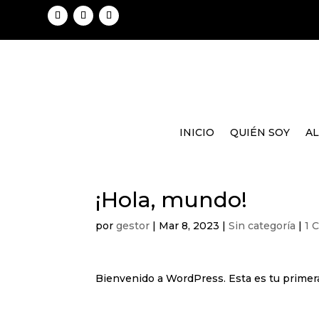
Skip
to
content
Facebook
Instagram
YouTube
INICIO
QUIÉN SOY
AL
¡Hola, mundo!
por
gestor
|
Mar 8, 2023
|
Sin categoría
|
1 
Bienvenido a WordPress. Esta es tu primera e