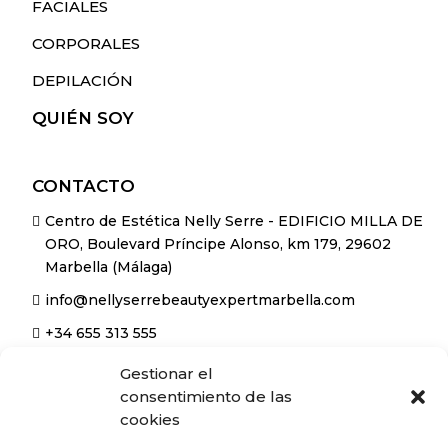
FACIALES
CORPORALES
DEPILACIÓN
QUIÉN SOY
CONTACTO
Centro de Estética Nelly Serre - EDIFICIO MILLA DE

ORO, Boulevard Príncipe Alonso, km 179, 29602
Marbella (Málaga)
info@nellyserrebeautyexpertmarbella.com

+34 655 313 555

Gestionar el
HORARIO
consentimiento de las
cookies
Lunes a Viernes 10:00h - 18:00h
}
Sábados 11:00h - 14:00h